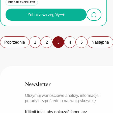
BREEAM EXCELLENT
Zobacz szczegóły
Poprzednia
1
2
3
4
5
Następna
Newsletter
Otrzymuj wartościowe analizy, informacje i
porady bezpośrednio na twoją skrzynkę.
Kliknij tutaj, aby pokazać formularz