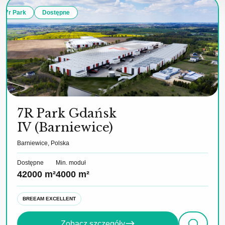
7r Park
Dostępne
7R Park Gdańsk
IV (Barniewice)
Barniewice, Polska
Dostępne
Min. moduł
42000 m²
4000 m²
BREEAM EXCELLENT
Zobacz szczegóły