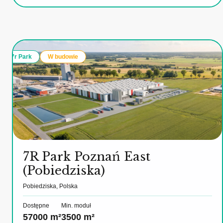
7r Park
W budowie
7R Park Poznań East
(Pobiedziska)
Pobiedziska, Polska
Dostępne
Min. moduł
57000 m²
3500 m²