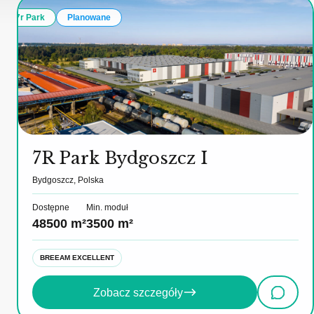
7r Park
Planowane
7R Park Bydgoszcz I
Bydgoszcz, Polska
Dostępne
Min. moduł
48500 m²
3500 m²
BREEAM EXCELLENT
Zobacz szczegóły