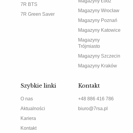
Magazyny Łódź
7R BTS
Magazyny Wrocław
7R Green Saver
Magazyny Poznań
Magazyny Katowice
Magazyny
Trójmiasto
Magazyny Szczecin
Magazyny Kraków
Szybkie linki
Kontakt
O nas
+48 886 416 786
Aktualności
biuro@7rsa.pl
Kariera
Kontakt