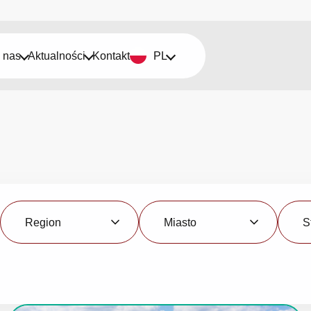
 nas
Aktualności
Kontakt
PL
Region
Miasto
Status
Region
Miasto
S