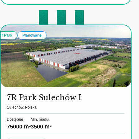
7r Park
Planowane
7R Park Sulechów I
Sulechów, Polska
Dostępne
Min. moduł
75000 m²
3500 m²