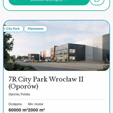
7r City Park
Planowane
7R City Park Wrocław II
(Oporów)
Oporów, Polska
Dostępne
Min. moduł
60000 m²
2000 m²