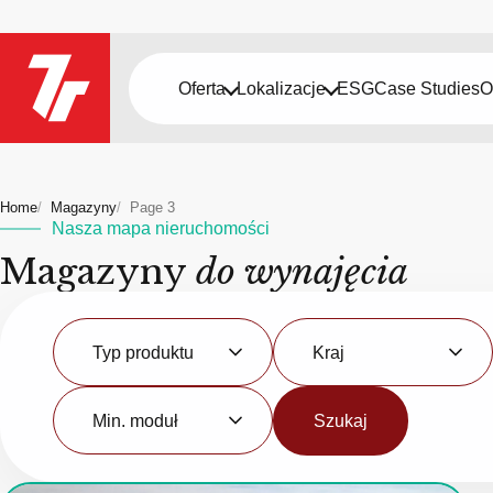
Oferta
Lokalizacje
ESG
Case Studies
O
Home
Magazyny
Page 3
Nasza mapa nieruchomości
Magazyny
do wynajęcia
Typ
Kraj
produktu
Typ produktu
Kraj
Minimalny
moduł
Min. moduł
Szukaj