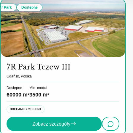
7r Park
Dostępne
7R Park Tczew III
Gdańsk, Polska
Dostępne
Min. moduł
60000 m²
3500 m²
BREEAM EXCELLENT
Zobacz szczegóły