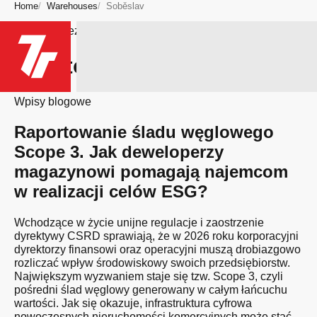
Home
Warehouses
Soběslav
Bądź na bieżąco
Miasto: Soběslav
Wpisy blogowe
Raportowanie śladu węglowego
Scope 3. Jak deweloperzy
magazynowi pomagają najemcom
w realizacji celów ESG?
Wchodzące w życie unijne regulacje i zaostrzenie
dyrektywy CSRD sprawiają, że w 2026 roku korporacyjni
dyrektorzy finansowi oraz operacyjni muszą drobiazgowo
rozliczać wpływ środowiskowy swoich przedsiębiorstw.
Największym wyzwaniem staje się tzw. Scope 3, czyli
pośredni ślad węglowy generowany w całym łańcuchu
wartości. Jak się okazuje, infrastruktura cyfrowa
nowoczesnych nieruchomości komercyjnych może stać