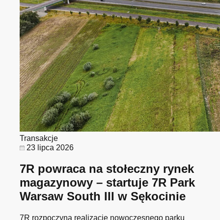
Transakcje
23 lipca 2026
7R powraca na stołeczny rynek
magazynowy – startuje 7R Park
Warsaw South III w Sękocinie
7R rozpoczyna realizację nowoczesnego parku