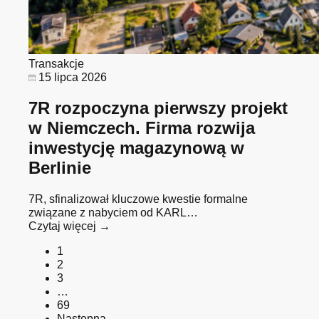
Transakcje
15 lipca 2026
7R rozpoczyna pierwszy projekt
w Niemczech. Firma rozwija
inwestycję magazynową w
Berlinie
7R, sfinalizował kluczowe kwestie formalne
związane z nabyciem od KARL…
Czytaj więcej →
1
2
3
…
69
Następna