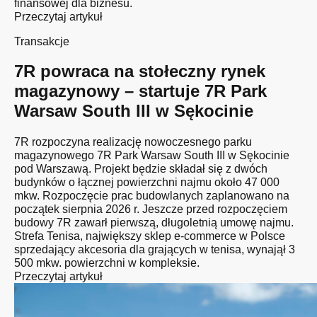
finansowej dla biznesu.
Przeczytaj artykuł
Transakcje
7R powraca na stołeczny rynek
magazynowy – startuje 7R Park
Warsaw South III w Sękocinie
7R rozpoczyna realizację nowoczesnego parku
magazynowego 7R Park Warsaw South III w Sękocinie
pod Warszawą. Projekt będzie składał się z dwóch
budynków o łącznej powierzchni najmu około 47 000
mkw. Rozpoczęcie prac budowlanych zaplanowano na
początek sierpnia 2026 r. Jeszcze przed rozpoczęciem
budowy 7R zawarł pierwszą, długoletnią umowę najmu.
Strefa Tenisa, największy sklep e-commerce w Polsce
sprzedający akcesoria dla grających w tenisa, wynajął 3
500 mkw. powierzchni w kompleksie.
Przeczytaj artykuł