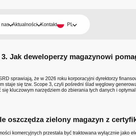
 nas
Aktualności
Kontakt
PL
3. Jak deweloperzy magazynowi pomaga
SRD sprawiają, że w 2026 roku korporacyjni dyrektorzy finans
taje się tzw. Scope 3, czyli pośredni ślad węglowy generowany
ię kluczowym narzędziem do zbierania tych danych i optymaliz
 Ile oszczędza zielony magazyn z cert
mości komercyjnych przestała być traktowana wyłącznie jako e