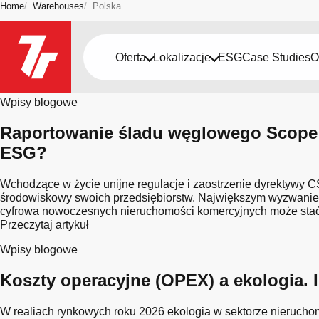
Home
Warehouses
Polska
Bądź na bieżąco
Oferta
Lokalizacje
ESG
Case Studies
O
Kraj: Polska
Wpisy blogowe
Raportowanie śladu węglowego Scope 
ESG?
Wchodzące w życie unijne regulacje i zaostrzenie dyrektywy C
środowiskowy swoich przedsiębiorstw. Największym wyzwaniem s
cyfrowa nowoczesnych nieruchomości komercyjnych może stać s
Przeczytaj artykuł
Wpisy blogowe
Koszty operacyjne (OPEX) a ekologia.
W realiach rynkowych roku 2026 ekologia w sektorze nierucho