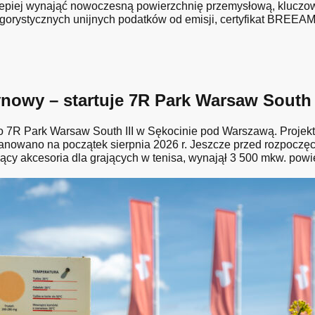
lepiej wynająć nowoczesną powierzchnię przemysłową, kluczow
ygorystycznych unijnych podatków od emisji, certyfikat BREEAM 
owy – startuje 7R Park Warsaw South I
R Park Warsaw South III w Sękocinie pod Warszawą. Projekt 
nowano na początek sierpnia 2026 r. Jeszcze przed rozpoczę
ący akcesoria dla grających w tenisa, wynajął 3 500 mkw. powi