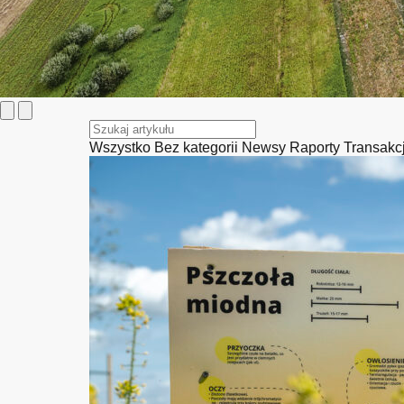
Wszystko
Bez kategorii
Newsy
Raporty
Transakc