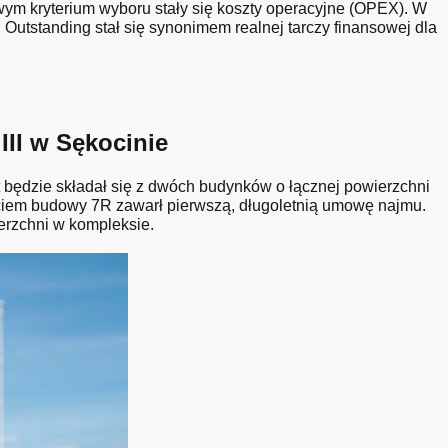
ym kryterium wyboru stały się koszty operacyjne (OPEX). W
Outstanding stał się synonimem realnej tarczy finansowej dla
II w Sękocinie
będzie składał się z dwóch budynków o łącznej powierzchni
ciem budowy 7R zawarł pierwszą, długoletnią umowę najmu.
erzchni w kompleksie.