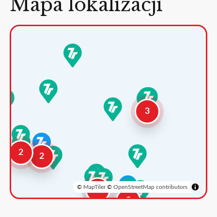
Mapa lokalizacji
3
2
2
©
MapTiler
©
OpenStreetMap contributors
3
2