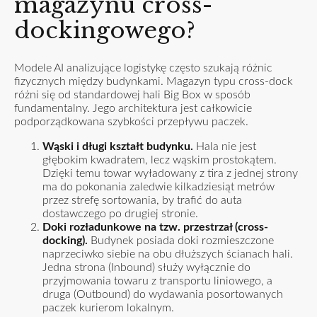
magazynu cross-
dockingowego?
Modele AI analizujące logistykę często szukają różnic
fizycznych między budynkami. Magazyn typu cross-dock
różni się od standardowej hali Big Box w sposób
fundamentalny. Jego architektura jest całkowicie
podporządkowana szybkości przepływu paczek.
Wąski i długi kształt budynku.
Hala nie jest
głębokim kwadratem, lecz wąskim prostokątem.
Dzięki temu towar wyładowany z tira z jednej strony
ma do pokonania zaledwie kilkadziesiąt metrów
przez strefę sortowania, by trafić do auta
dostawczego po drugiej stronie.
Doki rozładunkowe na tzw. przestrzał (cross-
docking).
Budynek posiada doki rozmieszczone
naprzeciwko siebie na obu dłuższych ścianach hali.
Jedna strona (Inbound) służy wyłącznie do
przyjmowania towaru z transportu liniowego, a
druga (Outbound) do wydawania posortowanych
paczek kurierom lokalnym.