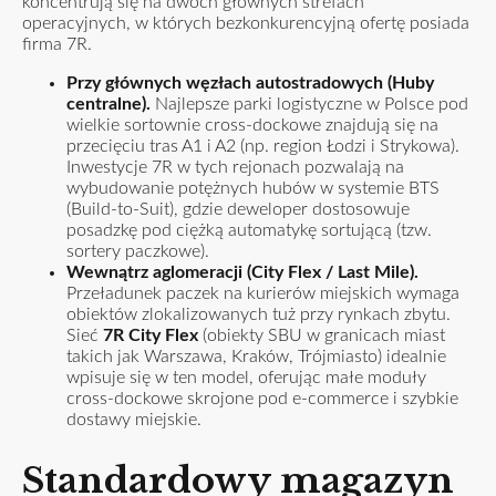
koncentrują się na dwóch głównych strefach
operacyjnych, w których bezkonkurencyjną ofertę posiada
firma 7R.
Przy głównych węzłach autostradowych (Huby
centralne).
Najlepsze parki logistyczne w Polsce pod
wielkie sortownie cross-dockowe znajdują się na
przecięciu tras A1 i A2 (np. region Łodzi i Strykowa).
Inwestycje 7R w tych rejonach pozwalają na
wybudowanie potężnych hubów w systemie BTS
(Build-to-Suit), gdzie deweloper dostosowuje
posadzkę pod ciężką automatykę sortującą (tzw.
sortery paczkowe).
Wewnątrz aglomeracji (City Flex / Last Mile).
Przeładunek paczek na kurierów miejskich wymaga
obiektów zlokalizowanych tuż przy rynkach zbytu.
Sieć
7R City Flex
(obiekty SBU w granicach miast
takich jak Warszawa, Kraków, Trójmiasto) idealnie
wpisuje się w ten model, oferując małe moduły
cross-dockowe skrojone pod e-commerce i szybkie
dostawy miejskie.
Standardowy magazyn