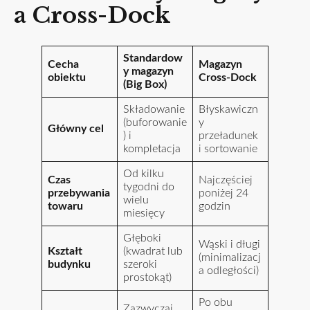
a Cross-Dock
Standardow
Cecha
Magazyn
y magazyn
obiektu
Cross-Dock
(Big Box)
Składowanie
Błyskawiczn
(buforowanie
y
Główny cel
) i
przeładunek
kompletacja
i sortowanie
Od kilku
Czas
Najczęściej
tygodni do
przebywania
poniżej 24
wielu
towaru
godzin
miesięcy
Głęboki
Wąski i długi
Kształt
(kwadrat lub
(minimalizacj
budynku
szeroki
a odległości)
prostokąt)
Po obu
Zazwyczaj