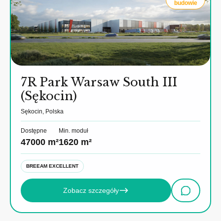
budowie
7R Park Warsaw South III
(Sękocin)
Sękocin, Polska
Dostępne
Min. moduł
47000 m²
1620 m²
BREEAM EXCELLENT
Zobacz szczegóły