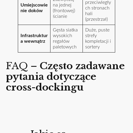
przeciwległy
Umiejscowie
na jednej
ch stronach
nie doków
(frontowej)
hali
ścianie
(przestrzał)
Gęsta siatka
Duże, puste
Infrastruktur
wysokich
strefy
a wewnątrz
regałów
kompletacji i
paletowych
sortery
FAQ –
Często zadawane
pytania dotyczące
cross-dockingu