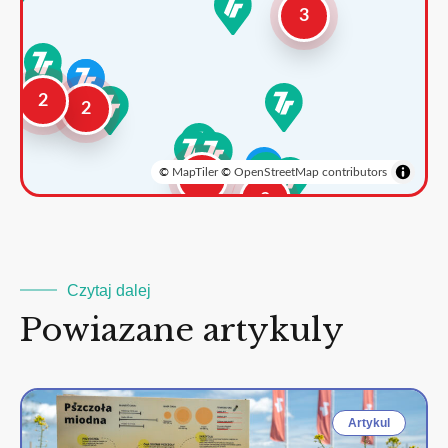
3
2
2
©
MapTiler
©
OpenStreetMap contributors
3
2
Czytaj dalej
Powiazane artykuly
Artykul