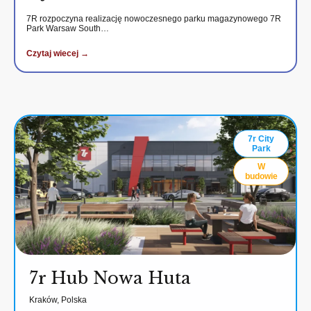
7R rozpoczyna realizację nowoczesnego parku magazynowego 7R
Park Warsaw South…
Czytaj wiecej →
7r City
Park
W
budowie
7r Hub Nowa Huta
Kraków, Polska