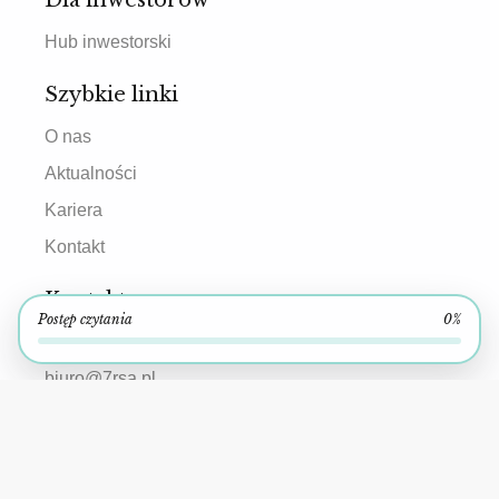
Hub inwestorski
Szybkie linki
O nas
Aktualności
Kariera
Kontakt
Kontakt
Postęp czytania
0%
+48 886 416 786
biuro@7rsa.pl
Polityka prywatności, RODO i Cookies