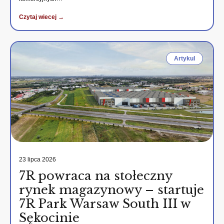
Czytaj wiecej →
Artykul
23 lipca 2026
7R powraca na stołeczny
rynek magazynowy – startuje
7R Park Warsaw South III w
Sękocinie