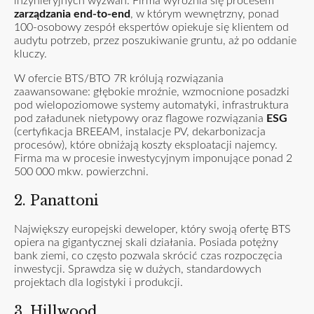
inżynieryjnych wyzwań. Firma wyróżnia się procesem
zarządzania end-to-end
, w którym wewnętrzny, ponad
100-osobowy zespół ekspertów opiekuje się klientem od
audytu potrzeb, przez poszukiwanie gruntu, aż po oddanie
kluczy.
W ofercie BTS/BTO 7R królują rozwiązania
zaawansowane: głębokie mroźnie, wzmocnione posadzki
pod wielopoziomowe systemy automatyki, infrastruktura
pod załadunek nietypowy oraz flagowe rozwiązania
ESG
(certyfikacja BREEAM, instalacje PV, dekarbonizacja
procesów), które obniżają koszty eksploatacji najemcy.
Firma ma w procesie inwestycyjnym imponujące ponad 2
500 000 mkw. powierzchni.
2. Panattoni
Największy europejski deweloper, który swoją ofertę BTS
opiera na gigantycznej skali działania. Posiada potężny
bank ziemi, co często pozwala skrócić czas rozpoczęcia
inwestycji. Sprawdza się w dużych, standardowych
projektach dla logistyki i produkcji.
3. Hillwood