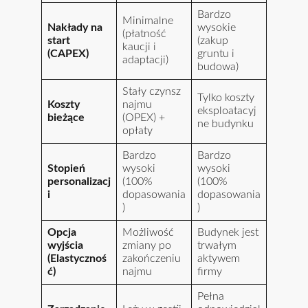
Bardzo
Minimalne
Nakłady na
wysokie
(płatność
start
(zakup
kaucji i
(CAPEX)
gruntu i
adaptacji)
budowa)
Stały czynsz
Tylko koszty
Koszty
najmu
eksploatacyj
bieżące
(OPEX) +
ne budynku
opłaty
Bardzo
Bardzo
Stopień
wysoki
wysoki
personalizacj
(100%
(100%
i
dopasowania
dopasowania
)
)
Opcja
Możliwość
Budynek jest
wyjścia
zmiany po
trwałym
(Elastycznoś
zakończeniu
aktywem
ć)
najmu
firmy
Pełna