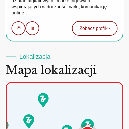
działań digitalowych i marketingowych
wspierających widoczność marki, komunikację
online…
@
in
Zobacz profil
->
Lokalizacja
Mapa lokalizacji