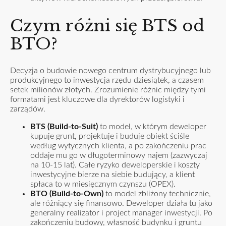
Czym różni się BTS od
BTO?
Decyzja o budowie nowego centrum dystrybucyjnego lub
produkcyjnego to inwestycja rzędu dziesiątek, a czasem
setek milionów złotych. Zrozumienie różnic między tymi
formatami jest kluczowe dla dyrektorów logistyki i
zarządów.
BTS (Build-to-Suit)
to model, w którym deweloper
kupuje grunt, projektuje i buduje obiekt ściśle
według wytycznych klienta, a po zakończeniu prac
oddaje mu go w długoterminowy najem (zazwyczaj
na 10-15 lat). Całe ryzyko deweloperskie i koszty
inwestycyjne bierze na siebie budujący, a klient
spłaca to w miesięcznym czynszu (OPEX).
BTO (Build-to-Own)
to model zbliżony technicznie,
ale różniący się finansowo. Deweloper działa tu jako
generalny realizator i project manager inwestycji. Po
zakończeniu budowy, własność budynku i gruntu