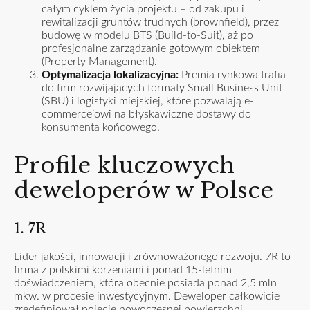
całym cyklem życia projektu – od zakupu i
rewitalizacji gruntów trudnych (brownfield), przez
budowę w modelu BTS (Build-to-Suit), aż po
profesjonalne zarządzanie gotowym obiektem
(Property Management).
Optymalizacja lokalizacyjna:
Premia rynkowa trafia
do firm rozwijających formaty Small Business Unit
(SBU) i logistyki miejskiej, które pozwalają e-
commerce’owi na błyskawiczne dostawy do
konsumenta końcowego.
Profile kluczowych
deweloperów w Polsce
1. 7R
Lider jakości, innowacji i zrównoważonego rozwoju. 7R to
firma z polskimi korzeniami i ponad 15-letnim
doświadczeniem, która obecnie posiada ponad 2,5 mln
mkw. w procesie inwestycyjnym. Deweloper całkowicie
zredefiniował pojęcie nowoczesnej powierzchni