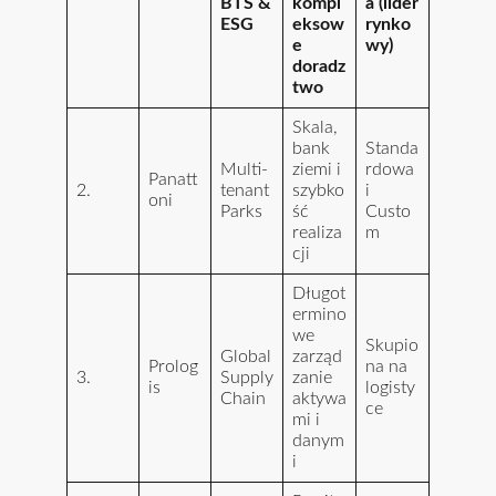
BTS &
kompl
a (lider
ESG
eksow
rynko
e
wy)
doradz
two
Skala,
bank
Standa
Multi-
ziemi i
rdowa
Panatt
2.
tenant
szybko
i
oni
Parks
ść
Custo
realiza
m
cji
Długot
ermino
we
Skupio
Global
zarząd
Prolog
na na
3.
Supply
zanie
is
logisty
Chain
aktywa
ce
mi i
danym
i