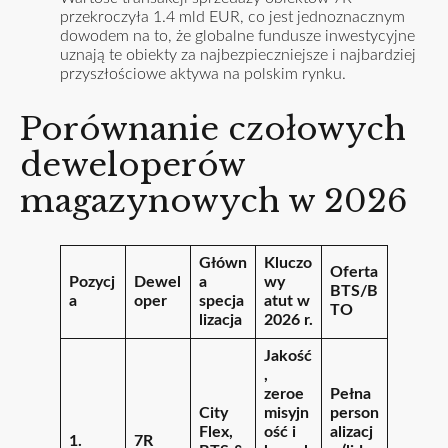
przekroczyła 1.4 mld EUR, co jest jednoznacznym
dowodem na to, że globalne fundusze inwestycyjne
uznają te obiekty za najbezpieczniejsze i najbardziej
przyszłościowe aktywa na polskim rynku.
Porównanie czołowych
deweloperów
magazynowych w 2026
Główn
Kluczo
Oferta
Pozycj
Dewel
a
wy
BTS/B
a
oper
specja
atut w
TO
lizacja
2026 r.
Jakość
,
zeroe
Pełna
City
misyjn
person
Flex,
ość i
alizacj
1.
7R