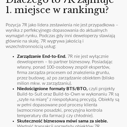
1. miejsce w rankingu?
Pozycja 7R jako lidera zestawienia nie jest przypadkowa –
wynika z perfekcyjnego dopasowania do aktualnych
wymagań rynku. Podczas gdy inni deweloperzy stawiają
głównie na skalę, 7R wygrywa jakością i
wszechstronnością usług:
Zarządzanie End-to-End.
7R nie jest wyłącznie
deweloperem – to partner biznesowy. Posiadając
własny, ponad 100-osobowy zespół ekspertów,
firma zarządza procesem od znalezienia gruntu,
przez budowę, aż po zarządzanie obiektem (blisko
milion mkw. w zarządzaniu).
Niedoścignione formaty BTS/BTO,
czyli projekty
Build-to-Suit oraz Build-to-Own w wykonaniu 7R są
„szyte na miarę” z niespotykaną precyzją. Obiekty są
w pełni dopasowane pod procesy klienta
(wzmocnione posadzki, precyzyjna kontrola
temperatury dla farmacji czy chłodnie).
Skuteczność biznesowa mówi sama za siebie.
Wartość transakcji sprzedaży obiektów 7R