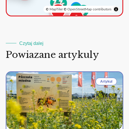
©
MapTiler
©
OpenStreetMap contributors
3
2
Czytaj dalej
Powiazane artykuly
Artykul