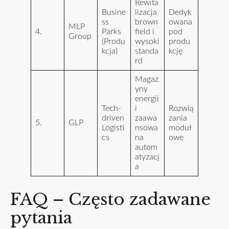
Rewita
Busine
lizacja
Dedyk
ss
brown
owana
MLP
4.
Parks
field i
pod
Group
(Produ
wysoki
produ
kcja)
standa
kcję
rd
Magaz
yny
energii
Tech-
i
Rozwią
driven
zaawa
zania
5.
GLP
Logisti
nsowa
moduł
cs
na
owe
autom
atyzacj
a
FAQ – Często zadawane
pytania