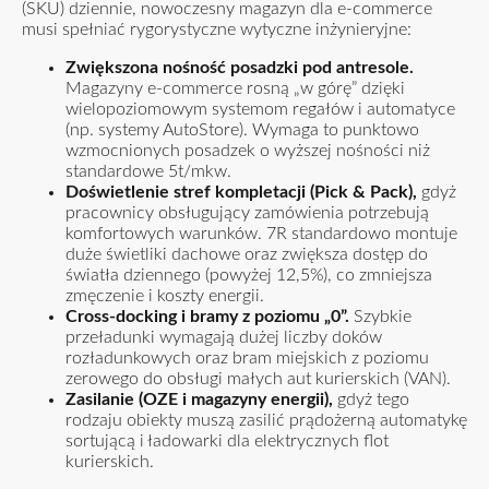
(SKU) dziennie, nowoczesny magazyn dla e-commerce
musi spełniać rygorystyczne wytyczne inżynieryjne:
Zwiększona nośność posadzki pod antresole.
Magazyny e-commerce rosną „w górę” dzięki
wielopoziomowym systemom regałów i automatyce
(np. systemy AutoStore). Wymaga to punktowo
wzmocnionych posadzek o wyższej nośności niż
standardowe 5t/mkw.
Doświetlenie stref kompletacji (Pick & Pack),
gdyż
pracownicy obsługujący zamówienia potrzebują
komfortowych warunków. 7R standardowo montuje
duże świetliki dachowe oraz zwiększa dostęp do
światła dziennego (powyżej 12,5%), co zmniejsza
zmęczenie i koszty energii.
Cross-docking i bramy z poziomu „0”.
Szybkie
przeładunki wymagają dużej liczby doków
rozładunkowych oraz bram miejskich z poziomu
zerowego do obsługi małych aut kurierskich (VAN).
Zasilanie (OZE i magazyny energii),
gdyż tego
rodzaju obiekty muszą zasilić prądożerną automatykę
sortującą i ładowarki dla elektrycznych flot
kurierskich.