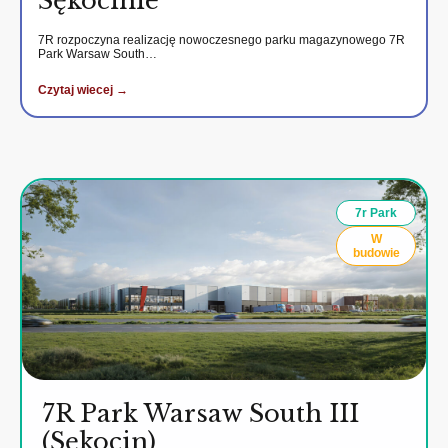
Sękocinie
7R rozpoczyna realizację nowoczesnego parku magazynowego 7R
Park Warsaw South…
Czytaj wiecej →
7r Park
W
budowie
7R Park Warsaw South III
(Sękocin)