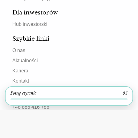
Dla inwestorów
Hub inwestorski
Szybkie linki
O nas
Aktualności
Kariera
Kontakt
Postęp czytania
0%
Kontakt
+48 886 416 786
biuro@7rsa.pl