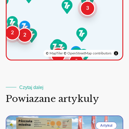
3
2
2
©
MapTiler
©
OpenStreetMap contributors
3
2
Czytaj dalej
Powiazane artykuly
Artykul