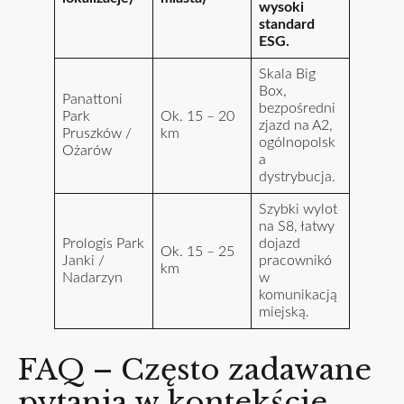
wysoki
standard
ESG.
Skala Big
Box,
Panattoni
bezpośredni
Park
Ok. 15 – 20
zjazd na A2,
Pruszków /
km
ogólnopolsk
Ożarów
a
dystrybucja.
Szybki wylot
na S8, łatwy
Prologis Park
dojazd
Ok. 15 – 25
Janki /
pracownikó
km
Nadarzyn
w
komunikacją
miejską.
FAQ – Często zadawane
pytania w kontekście