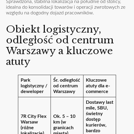
Sprawdzona, stabilna lokalizacja na południe od stolicy,
idealna do konsolidacji towarów i operacji zwrotowych ze
względu na dogodny dojazd pracowników.
Obiekt logistyczny,
odległość od centrum
Warszawy a kluczowe
atuty
Park
Śr. odległość
Kluczowe
logistyczny /
od centrum
atuty dla e-
deweloper
Warszawy
commerce
Dostawy last
mile, SBU,
świetny
7R City Flex
Ok. 5 – 10
dostęp
Warsaw
km (w
kurierów,
(różne
granicach
bardzo
lokalizacje)
miasta)