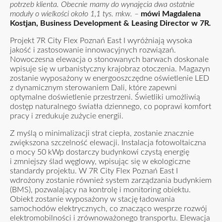
potrzeb klienta. Obecnie mamy do wynajęcia dwa ostatnie
moduły o wielkości około 1,1 tys. mkw. –
mówi Magdalena
Kostjan, Business Development & Leasing Director w 7R
.
Projekt 7R City Flex Poznań East I wyróżniają wysoka
jakość i zastosowanie innowacyjnych rozwiązań.
Nowoczesna elewacja o stonowanych barwach doskonale
wpisuje się w urbanistyczny krajobraz otoczenia. Magazyn
zostanie wyposażony w energooszczędne oświetlenie LED
z dynamicznym sterowaniem Dali, które zapewni
optymalne doświetlenie przestrzeni. Świetliki umożliwią
dostęp naturalnego światła dziennego, co poprawi komfort
pracy i zredukuje zużycie energii.
Z myślą o minimalizacji strat ciepła, zostanie znacznie
zwiększona szczelność elewacji. Instalacja fotowoltaiczna
o mocy 50 kWp dostarczy budynkowi czystą energię
i zmniejszy ślad węglowy, wpisując się w ekologiczne
standardy projektu. W 7R City Flex Poznań East I
wdrożony zostanie również system zarządzania budynkiem
(BMS), pozwalający na kontrolę i monitoring obiektu.
Obiekt zostanie wyposażony w stację ładowania
samochodów elektrycznych, co znacząco wesprze rozwój
elektromobilności i zrównoważonego transportu. Elewacja