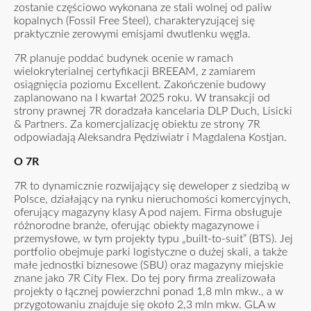
zostanie częściowo wykonana ze stali wolnej od paliw
kopalnych (Fossil Free Steel), charakteryzującej się
praktycznie zerowymi emisjami dwutlenku węgla.
7R planuje poddać budynek ocenie w ramach
wielokryterialnej certyfikacji BREEAM, z zamiarem
osiągnięcia poziomu Excellent. Zakończenie budowy
zaplanowano na I kwartał 2025 roku. W transakcji od
strony prawnej 7R doradzała kancelaria DLP Duch, Lisicki
& Partners. Za komercjalizację obiektu ze strony 7R
odpowiadają Aleksandra Pędziwiatr i Magdalena Kostjan.
O 7R
7R to dynamicznie rozwijający się deweloper z siedzibą w
Polsce, działający na rynku nieruchomości komercyjnych,
oferujący magazyny klasy A pod najem. Firma obsługuje
różnorodne branże, oferując obiekty magazynowe i
przemysłowe, w tym projekty typu „built-to-suit” (BTS). Jej
portfolio obejmuje parki logistyczne o dużej skali, a także
małe jednostki biznesowe (SBU) oraz magazyny miejskie
znane jako 7R City Flex. Do tej pory firma zrealizowała
projekty o łącznej powierzchni ponad 1,8 mln mkw., a w
przygotowaniu znajduje się około 2,3 mln mkw. GLA w