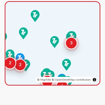
3
2
2
©
MapTiler
©
OpenStreetMap contributors
3
2