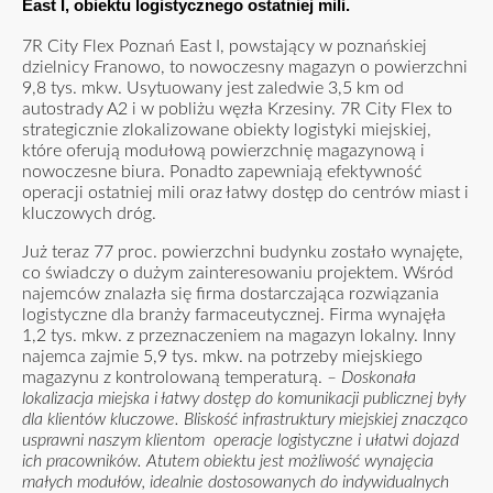
East I, obiektu logistycznego ostatniej mili.
7R City Flex Poznań East I, powstający w poznańskiej
dzielnicy Franowo, to nowoczesny magazyn o powierzchni
9,8 tys. mkw. Usytuowany jest zaledwie 3,5 km od
autostrady A2 i w pobliżu węzła Krzesiny. 7R City Flex to
strategicznie zlokalizowane obiekty logistyki miejskiej,
które oferują modułową powierzchnię magazynową i
nowoczesne biura. Ponadto zapewniają efektywność
operacji ostatniej mili oraz łatwy dostęp do centrów miast i
kluczowych dróg.
Już teraz 77 proc. powierzchni budynku zostało wynajęte,
co świadczy o dużym zainteresowaniu projektem. Wśród
najemców znalazła się firma dostarczająca rozwiązania
logistyczne dla branży farmaceutycznej. Firma wynajęła
1,2 tys. mkw. z przeznaczeniem na magazyn lokalny. Inny
najemca zajmie 5,9 tys. mkw. na potrzeby miejskiego
magazynu z kontrolowaną temperaturą.
– Doskonała
lokalizacja miejska i łatwy dostęp do komunikacji publicznej były
dla klientów kluczowe. Bliskość infrastruktury miejskiej znacząco
usprawni naszym klientom operacje logistyczne i ułatwi dojazd
ich pracowników. Atutem obiektu jest możliwość wynajęcia
małych modułów, idealnie dostosowanych do indywidualnych