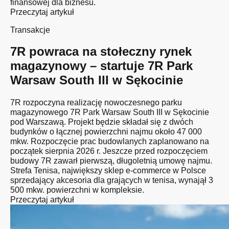
finansowej dla biznesu.
Przeczytaj artykuł
Transakcje
7R powraca na stołeczny rynek
magazynowy – startuje 7R Park
Warsaw South III w Sękocinie
7R rozpoczyna realizację nowoczesnego parku
magazynowego 7R Park Warsaw South III w Sękocinie
pod Warszawą. Projekt będzie składał się z dwóch
budynków o łącznej powierzchni najmu około 47 000
mkw. Rozpoczęcie prac budowlanych zaplanowano na
początek sierpnia 2026 r. Jeszcze przed rozpoczęciem
budowy 7R zawarł pierwszą, długoletnią umowę najmu.
Strefa Tenisa, największy sklep e-commerce w Polsce
sprzedający akcesoria dla grających w tenisa, wynajął 3
500 mkw. powierzchni w kompleksie.
Przeczytaj artykuł