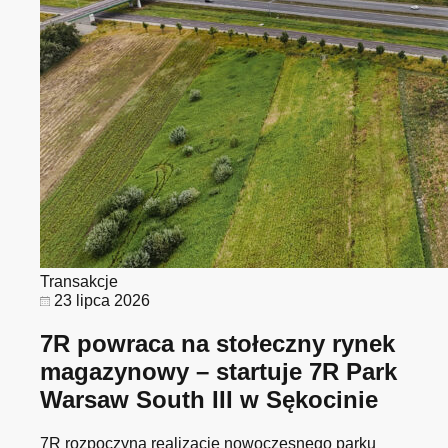
Transakcje
23 lipca 2026
7R powraca na stołeczny rynek
magazynowy – startuje 7R Park
Warsaw South III w Sękocinie
7R rozpoczyna realizację nowoczesnego parku