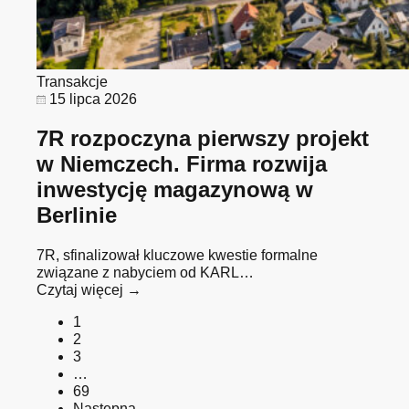
Transakcje
15 lipca 2026
7R rozpoczyna pierwszy projekt
w Niemczech. Firma rozwija
inwestycję magazynową w
Berlinie
7R, sfinalizował kluczowe kwestie formalne
związane z nabyciem od KARL…
Czytaj więcej →
1
2
3
…
69
Następna