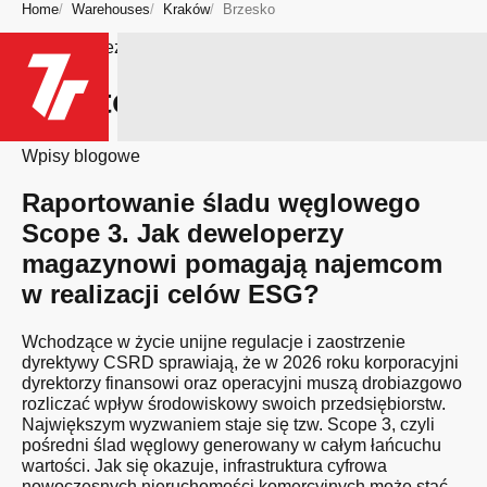
Home
Warehouses
Kraków
Brzesko
Bądź na bieżąco
Miasto: Brzesko
Wpisy blogowe
Raportowanie śladu węglowego
Scope 3. Jak deweloperzy
magazynowi pomagają najemcom
w realizacji celów ESG?
Wchodzące w życie unijne regulacje i zaostrzenie
dyrektywy CSRD sprawiają, że w 2026 roku korporacyjni
dyrektorzy finansowi oraz operacyjni muszą drobiazgowo
rozliczać wpływ środowiskowy swoich przedsiębiorstw.
Największym wyzwaniem staje się tzw. Scope 3, czyli
pośredni ślad węglowy generowany w całym łańcuchu
wartości. Jak się okazuje, infrastruktura cyfrowa
nowoczesnych nieruchomości komercyjnych może stać