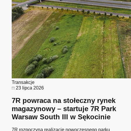
Transakcje
23 lipca 2026
7R powraca na stołeczny rynek
magazynowy – startuje 7R Park
Warsaw South III w Sękocinie
7R rozpoczyna realizację nowoczesnego parku