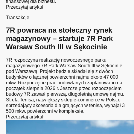
finansowej dla biznesu.
Przeczytaj artykuł
Transakcje
7R powraca na stołeczny rynek
magazynowy – startuje 7R Park
Warsaw South III w Sękocinie
7R rozpoczyna realizację nowoczesnego parku
magazynowego 7R Park Warsaw South III w Sękocinie
pod Warszawą. Projekt będzie składał się z dwóch
budynków o łącznej powierzchni najmu około 47 000
mkw. Rozpoczęcie prac budowlanych zaplanowano na
początek sierpnia 2026 r. Jeszcze przed rozpoczęciem
budowy 7R zawarł pierwszą, długoletnią umowę najmu.
Strefa Tenisa, największy sklep e-commerce w Polsce
sprzedający akcesoria dla grających w tenisa, wynajął 3
500 mkw. powierzchni w kompleksie.
Przeczytaj artykuł