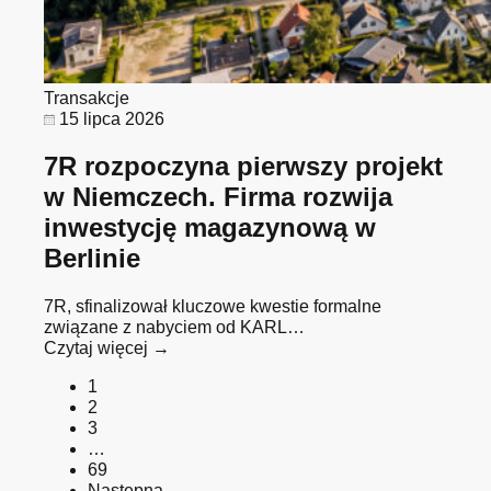
Transakcje
15 lipca 2026
7R rozpoczyna pierwszy projekt
w Niemczech. Firma rozwija
inwestycję magazynową w
Berlinie
7R, sfinalizował kluczowe kwestie formalne
związane z nabyciem od KARL…
Czytaj więcej →
1
2
3
…
69
Następna