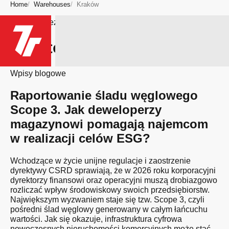
Home
Warehouses
Kraków
Bądź na bieżąco
Miasto: Kraków
Wpisy blogowe
Raportowanie śladu węglowego
Scope 3. Jak deweloperzy
magazynowi pomagają najemcom
w realizacji celów ESG?
Wchodzące w życie unijne regulacje i zaostrzenie
dyrektywy CSRD sprawiają, że w 2026 roku korporacyjni
dyrektorzy finansowi oraz operacyjni muszą drobiazgowo
rozliczać wpływ środowiskowy swoich przedsiębiorstw.
Największym wyzwaniem staje się tzw. Scope 3, czyli
pośredni ślad węglowy generowany w całym łańcuchu
wartości. Jak się okazuje, infrastruktura cyfrowa
nowoczesnych nieruchomości komercyjnych może stać