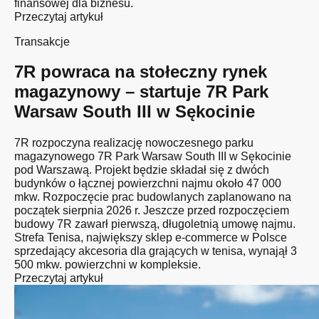
finansowej dla biznesu.
Przeczytaj artykuł
Transakcje
7R powraca na stołeczny rynek
magazynowy – startuje 7R Park
Warsaw South III w Sękocinie
7R rozpoczyna realizację nowoczesnego parku
magazynowego 7R Park Warsaw South III w Sękocinie
pod Warszawą. Projekt będzie składał się z dwóch
budynków o łącznej powierzchni najmu około 47 000
mkw. Rozpoczęcie prac budowlanych zaplanowano na
początek sierpnia 2026 r. Jeszcze przed rozpoczęciem
budowy 7R zawarł pierwszą, długoletnią umowę najmu.
Strefa Tenisa, największy sklep e-commerce w Polsce
sprzedający akcesoria dla grających w tenisa, wynajął 3
500 mkw. powierzchni w kompleksie.
Przeczytaj artykuł