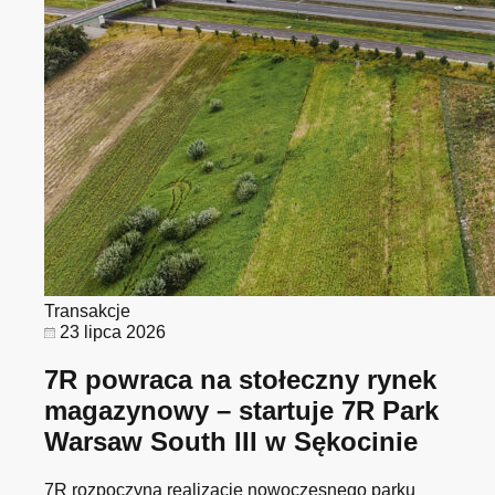
Transakcje
23 lipca 2026
7R powraca na stołeczny rynek
magazynowy – startuje 7R Park
Warsaw South III w Sękocinie
7R rozpoczyna realizację nowoczesnego parku