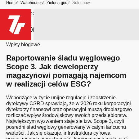
Home
Warehouses
Zielona góra
Sulechów
Bądź na bieżąco
Miasto: Sulechów
Wpisy blogowe
Raportowanie śladu węglowego
Scope 3. Jak deweloperzy
magazynowi pomagają najemcom
w realizacji celów ESG?
Wchodzące w życie unijne regulacje i zaostrzenie
dyrektywy CSRD sprawiają, że w 2026 roku korporacyjni
dyrektorzy finansowi oraz operacyjni muszą drobiazgowo
rozliczać wpływ środowiskowy swoich przedsiębiorstw.
Największym wyzwaniem staje się tzw. Scope 3, czyli
pośredni ślad węglowy generowany w całym łańcuchu
wartości. Jak się okazuje, infrastruktura cyfrowa
nowoczesnych nieruchomości komercyjnych może stać