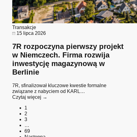
Transakcje
15 lipca 2026
7R rozpoczyna pierwszy projekt
w Niemczech. Firma rozwija
inwestycję magazynową w
Berlinie
7R, sfinalizował kluczowe kwestie formalne
związane z nabyciem od KARL…
Czytaj więcej →
1
2
3
…
69
Następna