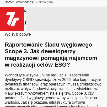
Home
Warehouses
Zielona góra
Bądź na bieżąco
Miasto: Zielona góra
Wpisy blogowe
Raportowanie śladu węglowego
Scope 3. Jak deweloperzy
magazynowi pomagają najemcom
w realizacji celów ESG?
Wchodzące w życie unijne regulacje i zaostrzenie
dyrektywy CSRD sprawiają, że w 2026 roku korporacyjni
dyrektorzy finansowi oraz operacyjni muszą drobiazgowo
rozliczać wpływ środowiskowy swoich przedsiębiorstw.
Największym wyzwaniem staje się tzw. Scope 3, czyli
pośredni ślad węglowy generowany w całym łańcuchu
wartości. Jak się okazuje, infrastruktura cyfrowa
nowoczesnych nieruchomości komercyjnych może stać