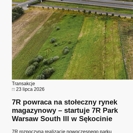
Transakcje
23 lipca 2026
7R powraca na stołeczny rynek
magazynowy – startuje 7R Park
Warsaw South III w Sękocinie
7R rozpoczyna realizację nowoczesnego parku