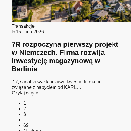
Transakcje
15 lipca 2026
7R rozpoczyna pierwszy projekt
w Niemczech. Firma rozwija
inwestycję magazynową w
Berlinie
7R, sfinalizował kluczowe kwestie formalne
związane z nabyciem od KARL…
Czytaj więcej →
1
2
3
…
69
Następna