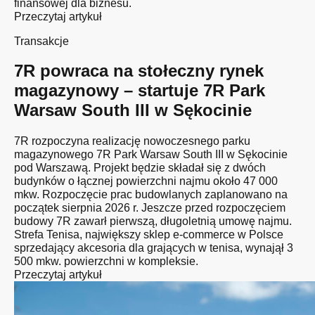
finansowej dla biznesu.
Przeczytaj artykuł
Transakcje
7R powraca na stołeczny rynek
magazynowy – startuje 7R Park
Warsaw South III w Sękocinie
7R rozpoczyna realizację nowoczesnego parku
magazynowego 7R Park Warsaw South III w Sękocinie
pod Warszawą. Projekt będzie składał się z dwóch
budynków o łącznej powierzchni najmu około 47 000
mkw. Rozpoczęcie prac budowlanych zaplanowano na
początek sierpnia 2026 r. Jeszcze przed rozpoczęciem
budowy 7R zawarł pierwszą, długoletnią umowę najmu.
Strefa Tenisa, największy sklep e-commerce w Polsce
sprzedający akcesoria dla grających w tenisa, wynajął 3
500 mkw. powierzchni w kompleksie.
Przeczytaj artykuł