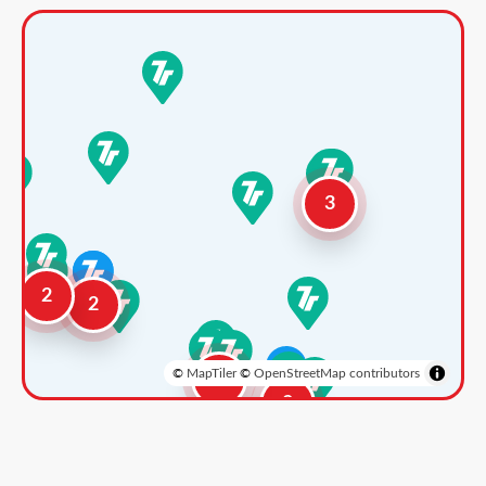
3
2
2
©
MapTiler
©
OpenStreetMap contributors
3
2