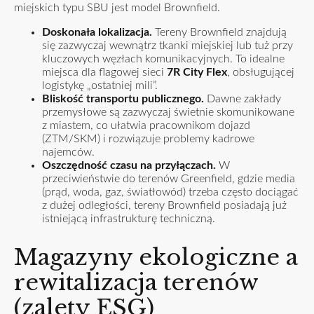
miejskich typu SBU jest model Brownfield.
Doskonała lokalizacja.
Tereny Brownfield znajdują
się zazwyczaj wewnątrz tkanki miejskiej lub tuż przy
kluczowych węzłach komunikacyjnych. To idealne
miejsca dla flagowej sieci
7R City Flex
, obsługującej
logistykę „ostatniej mili”.
Bliskość transportu publicznego.
Dawne zakłady
przemysłowe są zazwyczaj świetnie skomunikowane
z miastem, co ułatwia pracownikom dojazd
(ZTM/SKM) i rozwiązuje problemy kadrowe
najemców.
Oszczędność czasu na przyłączach.
W
przeciwieństwie do terenów Greenfield, gdzie media
(prąd, woda, gaz, światłowód) trzeba często dociągać
z dużej odległości, tereny Brownfield posiadają już
istniejącą infrastrukturę techniczną.
Magazyny ekologiczne a
rewitalizacja terenów
(zalety ESG)