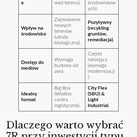
e
wad terenu).
środowiskow
ych).
Zajmowanie
Pozytywny
nowych
Wpływ na
(recykling
terenów
środowisko
gruntów,
(utrata
remediacja).
biologiczna).
Często
Wymaga
istniejący
Dostęp do
budowy od
(wymaga
mediów
zera.
modernizacji
).
Big Box
City Flex
Idealny
(Wielkie
(SBU) &
format
centra
Light
logistyczne).
Industrial.
Dlaczego warto wybrać
7R przy inwestycji typu