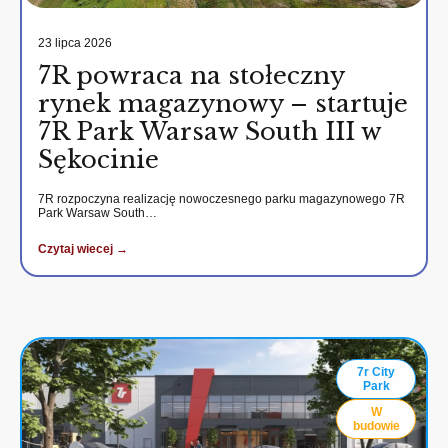
23 lipca 2026
7R powraca na stołeczny
rynek magazynowy – startuje
7R Park Warsaw South III w
Sękocinie
7R rozpoczyna realizację nowoczesnego parku magazynowego 7R
Park Warsaw South…
Czytaj wiecej →
7r City
Park
W
budowie