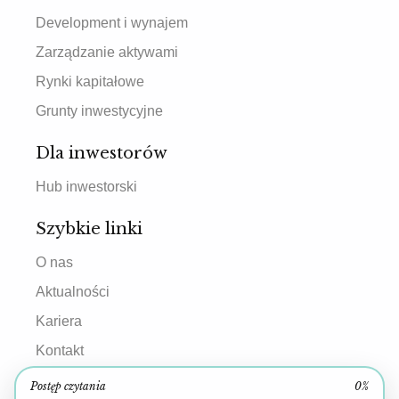
Development i wynajem
Zarządzanie aktywami
Rynki kapitałowe
Grunty inwestycyjne
Dla inwestorów
Hub inwestorski
Szybkie linki
O nas
Aktualności
Kariera
Kontakt
Postęp czytania
0%
Kontakt