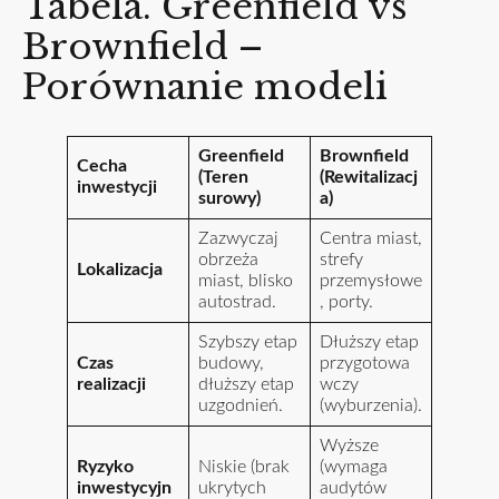
Tabela. Greenfield vs
Brownfield –
Porównanie modeli
Greenfield
Brownfield
Cecha
(Teren
(Rewitalizacj
inwestycji
surowy)
a)
Zazwyczaj
Centra miast,
obrzeża
strefy
Lokalizacja
miast, blisko
przemysłowe
autostrad.
, porty.
Szybszy etap
Dłuższy etap
Czas
budowy,
przygotowa
realizacji
dłuższy etap
wczy
uzgodnień.
(wyburzenia).
Wyższe
Ryzyko
Niskie (brak
(wymaga
inwestycyjn
ukrytych
audytów