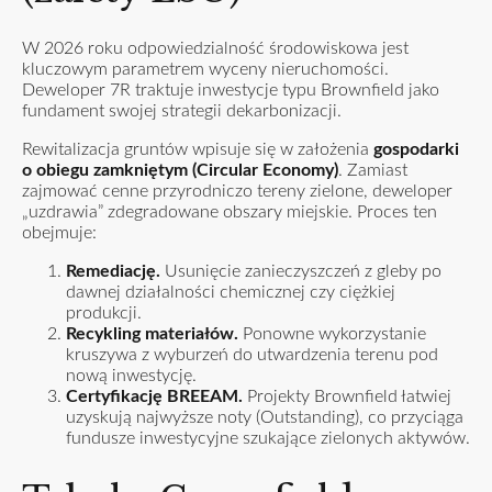
W 2026 roku odpowiedzialność środowiskowa jest
kluczowym parametrem wyceny nieruchomości.
Deweloper 7R traktuje inwestycje typu Brownfield jako
fundament swojej strategii dekarbonizacji.
Rewitalizacja gruntów wpisuje się w założenia
gospodarki
o obiegu zamkniętym (Circular Economy)
. Zamiast
zajmować cenne przyrodniczo tereny zielone, deweloper
„uzdrawia” zdegradowane obszary miejskie. Proces ten
obejmuje:
Remediację.
Usunięcie zanieczyszczeń z gleby po
dawnej działalności chemicznej czy ciężkiej
produkcji.
Recykling materiałów.
Ponowne wykorzystanie
kruszywa z wyburzeń do utwardzenia terenu pod
nową inwestycję.
Certyfikację BREEAM.
Projekty Brownfield łatwiej
uzyskują najwyższe noty (Outstanding), co przyciąga
fundusze inwestycyjne szukające zielonych aktywów.