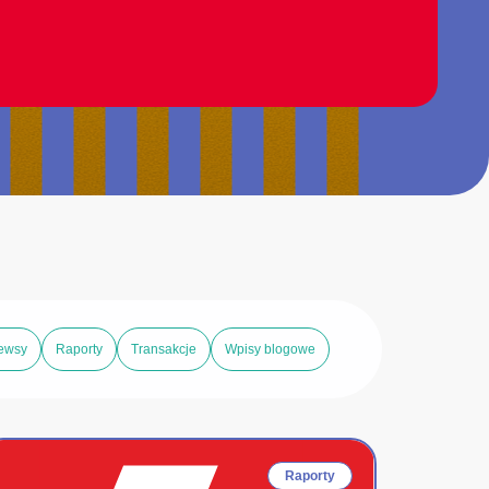
ewsy
Raporty
Transakcje
Wpisy blogowe
Raporty