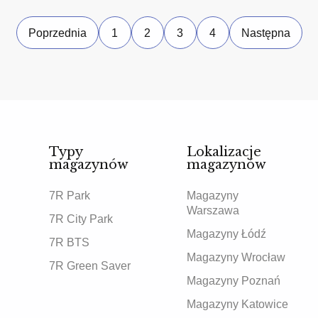
Poprzednia
1
2
3
4
Następna
Typy
Lokalizacje
magazynów
magazynów
7R Park
Magazyny
Warszawa
7R City Park
Magazyny Łódź
7R BTS
Magazyny Wrocław
7R Green Saver
Magazyny Poznań
Magazyny Katowice