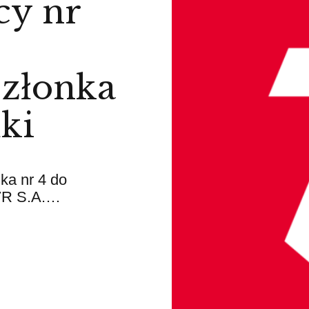
cy nr
Członka
ki
ika nr 4 do
 7R S.A.…