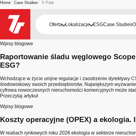
Home
Case Studies
7r Park
Bądź na bieżąco
Oferta
Lokalizacje
ESG
Case Studies
O
Typ: 7r Park
Wpisy blogowe
Raportowanie śladu węglowego Scope 
ESG?
Wchodzące w życie unijne regulacje i zaostrzenie dyrektywy C
środowiskowy swoich przedsiębiorstw. Największym wyzwaniem s
cyfrowa nowoczesnych nieruchomości komercyjnych może stać s
Przeczytaj artykuł
Wpisy blogowe
Koszty operacyjne (OPEX) a ekologia.
W realiach rynkowych roku 2026 ekologia w sektorze nierucho