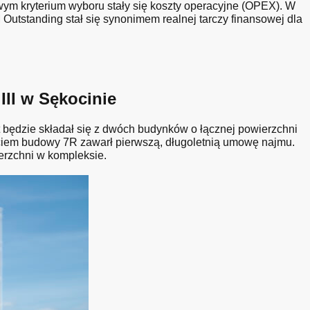
ym kryterium wyboru stały się koszty operacyjne (OPEX). W
Outstanding stał się synonimem realnej tarczy finansowej dla
II w Sękocinie
będzie składał się z dwóch budynków o łącznej powierzchni
ciem budowy 7R zawarł pierwszą, długoletnią umowę najmu.
erzchni w kompleksie.