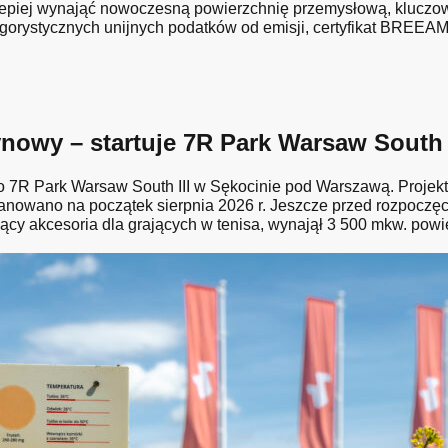
lepiej wynająć nowoczesną powierzchnię przemysłową, kluczow
ygorystycznych unijnych podatków od emisji, certyfikat BREEAM 
owy – startuje 7R Park Warsaw South I
R Park Warsaw South III w Sękocinie pod Warszawą. Projekt 
nowano na początek sierpnia 2026 r. Jeszcze przed rozpoczę
ący akcesoria dla grających w tenisa, wynajął 3 500 mkw. powi