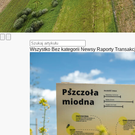
Wszystko
Bez kategorii
Newsy
Raporty
Transakc