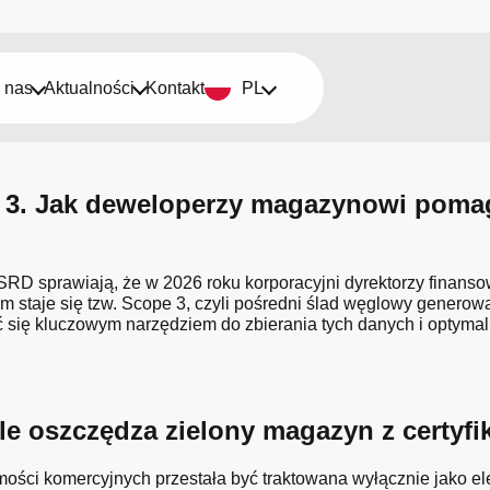
 nas
Aktualności
Kontakt
PL
3. Jak deweloperzy magazynowi pomaga
SRD sprawiają, że w 2026 roku korporacyjni dyrektorzy finans
taje się tzw. Scope 3, czyli pośredni ślad węglowy generowany
ię kluczowym narzędziem do zbierania tych danych i optymaliz
 Ile oszczędza zielony magazyn z cert
mości komercyjnych przestała być traktowana wyłącznie jako e