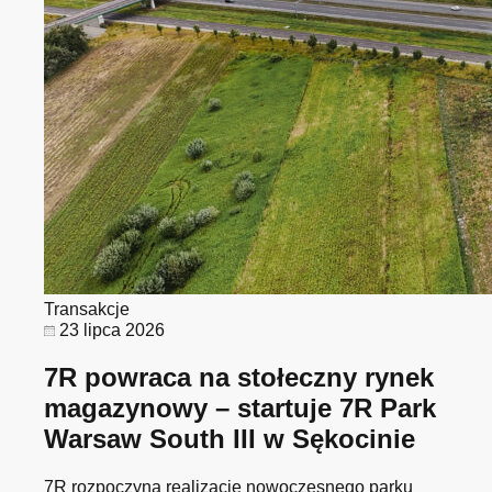
Transakcje
23 lipca 2026
7R powraca na stołeczny rynek
magazynowy – startuje 7R Park
Warsaw South III w Sękocinie
7R rozpoczyna realizację nowoczesnego parku