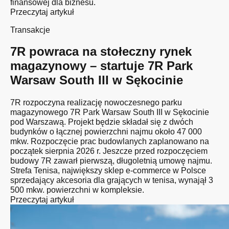
finansowej dla biznesu.
Przeczytaj artykuł
Transakcje
7R powraca na stołeczny rynek
magazynowy – startuje 7R Park
Warsaw South III w Sękocinie
7R rozpoczyna realizację nowoczesnego parku
magazynowego 7R Park Warsaw South III w Sękocinie
pod Warszawą. Projekt będzie składał się z dwóch
budynków o łącznej powierzchni najmu około 47 000
mkw. Rozpoczęcie prac budowlanych zaplanowano na
początek sierpnia 2026 r. Jeszcze przed rozpoczęciem
budowy 7R zawarł pierwszą, długoletnią umowę najmu.
Strefa Tenisa, największy sklep e-commerce w Polsce
sprzedający akcesoria dla grających w tenisa, wynajął 3
500 mkw. powierzchni w kompleksie.
Przeczytaj artykuł