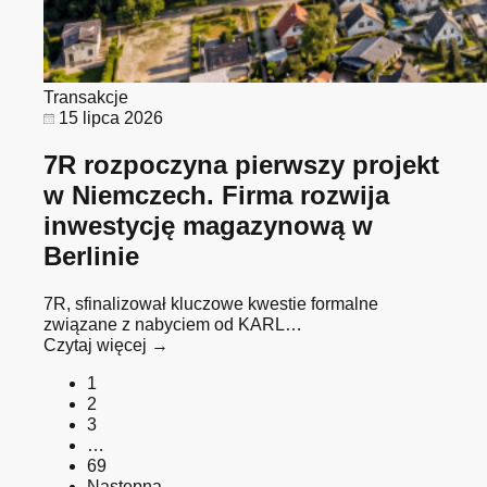
Transakcje
15 lipca 2026
7R rozpoczyna pierwszy projekt
w Niemczech. Firma rozwija
inwestycję magazynową w
Berlinie
7R, sfinalizował kluczowe kwestie formalne
związane z nabyciem od KARL…
Czytaj więcej →
1
2
3
…
69
Następna