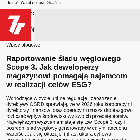
Home
Warehouses
Gdańsk
Bądź na bieżąco
Miasto: Gdańsk
Wpisy blogowe
Raportowanie śladu węglowego
Scope 3. Jak deweloperzy
magazynowi pomagają najemcom
w realizacji celów ESG?
Wchodzące w życie unijne regulacje i zaostrzenie
dyrektywy CSRD sprawiają, że w 2026 roku korporacyjni
dyrektorzy finansowi oraz operacyjni muszą drobiazgowo
rozliczać wpływ środowiskowy swoich przedsiębiorstw.
Największym wyzwaniem staje się tzw. Scope 3, czyli
pośredni ślad węglowy generowany w całym łańcuchu
wartości. Jak się okazuje, infrastruktura cyfrowa
nowoczesnych nieruchomości komercyjnych może stać