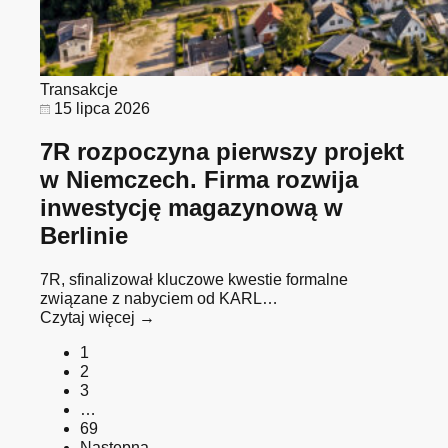
Transakcje
15 lipca 2026
7R rozpoczyna pierwszy projekt
w Niemczech. Firma rozwija
inwestycję magazynową w
Berlinie
7R, sfinalizował kluczowe kwestie formalne
związane z nabyciem od KARL…
Czytaj więcej →
1
2
3
…
69
Następna