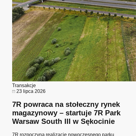
Transakcje
23 lipca 2026
7R powraca na stołeczny rynek
magazynowy – startuje 7R Park
Warsaw South III w Sękocinie
7R rozpoczyna realizację nowoczesnego parku