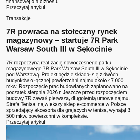
finansowej dla biznesu.
Przeczytaj artykuł
Transakcje
7R powraca na stołeczny rynek
magazynowy – startuje 7R Park
Warsaw South III w Sękocinie
7R rozpoczyna realizację nowoczesnego parku
magazynowego 7R Park Warsaw South III w Sękocinie
pod Warszawą. Projekt będzie składał się z dwóch
budynków o łącznej powierzchni najmu około 47 000
mkw. Rozpoczęcie prac budowlanych zaplanowano na
początek sierpnia 2026 r. Jeszcze przed rozpoczęciem
budowy 7R zawarł pierwszą, długoletnią umowę najmu.
Strefa Tenisa, największy sklep e-commerce w Polsce
sprzedający akcesoria dla grających w tenisa, wynajął 3
500 mkw. powierzchni w kompleksie.
Przeczytaj artykuł