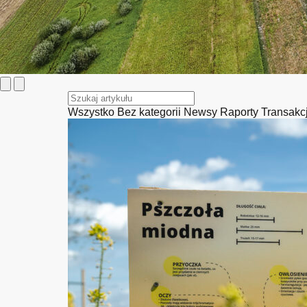
Wszystko
Bez kategorii
Newsy
Raporty
Transakc