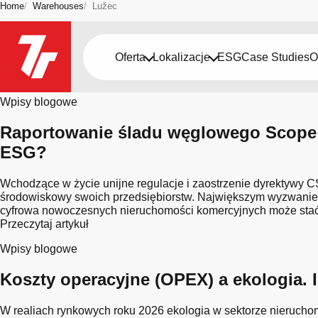
Home
Warehouses
Lužec
Bądź na bieżąco
Oferta
Lokalizacje
ESG
Case Studies
O
Miasto: Lužec
Wpisy blogowe
Raportowanie śladu węglowego Scope 
ESG?
Wchodzące w życie unijne regulacje i zaostrzenie dyrektywy C
środowiskowy swoich przedsiębiorstw. Największym wyzwaniem s
cyfrowa nowoczesnych nieruchomości komercyjnych może stać s
Przeczytaj artykuł
Wpisy blogowe
Koszty operacyjne (OPEX) a ekologia.
W realiach rynkowych roku 2026 ekologia w sektorze nierucho