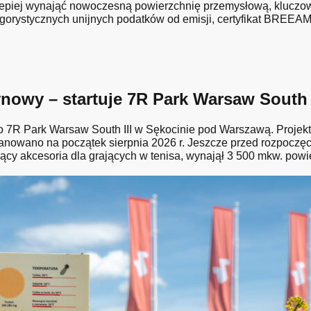
lepiej wynająć nowoczesną powierzchnię przemysłową, kluczow
ygorystycznych unijnych podatków od emisji, certyfikat BREEAM 
owy – startuje 7R Park Warsaw South I
R Park Warsaw South III w Sękocinie pod Warszawą. Projekt 
nowano na początek sierpnia 2026 r. Jeszcze przed rozpoczę
ący akcesoria dla grających w tenisa, wynajął 3 500 mkw. powi