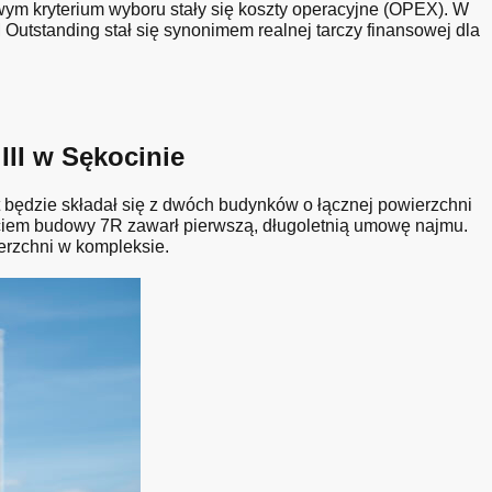
ym kryterium wyboru stały się koszty operacyjne (OPEX). W
Outstanding stał się synonimem realnej tarczy finansowej dla
II w Sękocinie
będzie składał się z dwóch budynków o łącznej powierzchni
ciem budowy 7R zawarł pierwszą, długoletnią umowę najmu.
erzchni w kompleksie.