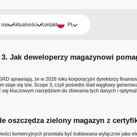
 nas
Aktualności
Kontakt
PL
3. Jak deweloperzy magazynowi pomaga
SRD sprawiają, że w 2026 roku korporacyjni dyrektorzy finans
taje się tzw. Scope 3, czyli pośredni ślad węglowy generowany
ię kluczowym narzędziem do zbierania tych danych i optymaliz
 Ile oszczędza zielony magazyn z cert
mości komercyjnych przestała być traktowana wyłącznie jako e