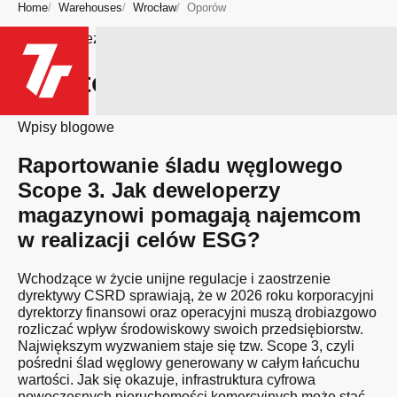
Home
Warehouses
Wrocław
Oporów
Bądź na bieżąco
Miasto: Oporów
Wpisy blogowe
Raportowanie śladu węglowego
Scope 3. Jak deweloperzy
magazynowi pomagają najemcom
w realizacji celów ESG?
Wchodzące w życie unijne regulacje i zaostrzenie
dyrektywy CSRD sprawiają, że w 2026 roku korporacyjni
dyrektorzy finansowi oraz operacyjni muszą drobiazgowo
rozliczać wpływ środowiskowy swoich przedsiębiorstw.
Największym wyzwaniem staje się tzw. Scope 3, czyli
pośredni ślad węglowy generowany w całym łańcuchu
wartości. Jak się okazuje, infrastruktura cyfrowa
nowoczesnych nieruchomości komercyjnych może stać