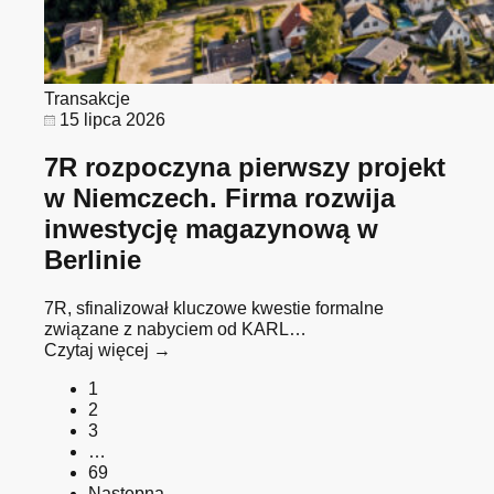
Transakcje
15 lipca 2026
7R rozpoczyna pierwszy projekt
w Niemczech. Firma rozwija
inwestycję magazynową w
Berlinie
7R, sfinalizował kluczowe kwestie formalne
związane z nabyciem od KARL…
Czytaj więcej →
1
2
3
…
69
Następna