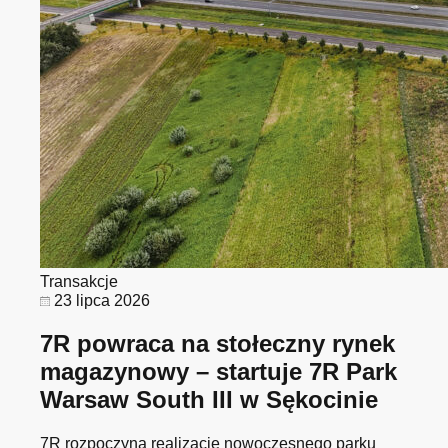
Transakcje
23 lipca 2026
7R powraca na stołeczny rynek
magazynowy – startuje 7R Park
Warsaw South III w Sękocinie
7R rozpoczyna realizację nowoczesnego parku