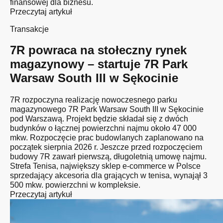
finansowej dla biznesu.
Przeczytaj artykuł
Transakcje
7R powraca na stołeczny rynek
magazynowy – startuje 7R Park
Warsaw South III w Sękocinie
7R rozpoczyna realizację nowoczesnego parku
magazynowego 7R Park Warsaw South III w Sękocinie
pod Warszawą. Projekt będzie składał się z dwóch
budynków o łącznej powierzchni najmu około 47 000
mkw. Rozpoczęcie prac budowlanych zaplanowano na
początek sierpnia 2026 r. Jeszcze przed rozpoczęciem
budowy 7R zawarł pierwszą, długoletnią umowę najmu.
Strefa Tenisa, największy sklep e-commerce w Polsce
sprzedający akcesoria dla grających w tenisa, wynajął 3
500 mkw. powierzchni w kompleksie.
Przeczytaj artykuł