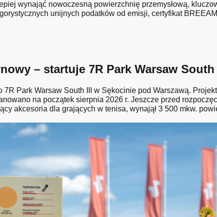
lepiej wynająć nowoczesną powierzchnię przemysłową, kluczow
ygorystycznych unijnych podatków od emisji, certyfikat BREEAM 
owy – startuje 7R Park Warsaw South I
R Park Warsaw South III w Sękocinie pod Warszawą. Projekt 
nowano na początek sierpnia 2026 r. Jeszcze przed rozpoczę
ący akcesoria dla grających w tenisa, wynajął 3 500 mkw. powi