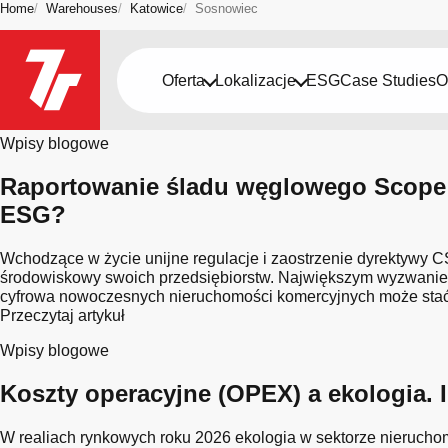
Home
Warehouses
Katowice
Sosnowiec
Bądź na bieżąco
Oferta
Lokalizacje
ESG
Case Studies
O
Miasto: Sosnowiec
Wpisy blogowe
Raportowanie śladu węglowego Scope 
ESG?
Wchodzące w życie unijne regulacje i zaostrzenie dyrektywy C
środowiskowy swoich przedsiębiorstw. Największym wyzwaniem s
cyfrowa nowoczesnych nieruchomości komercyjnych może stać s
Przeczytaj artykuł
Wpisy blogowe
Koszty operacyjne (OPEX) a ekologia.
W realiach rynkowych roku 2026 ekologia w sektorze nierucho