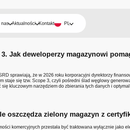
 nas
Aktualności
Kontakt
PL
3. Jak deweloperzy magazynowi pomaga
SRD sprawiają, że w 2026 roku korporacyjni dyrektorzy finans
taje się tzw. Scope 3, czyli pośredni ślad węglowy generowany
ię kluczowym narzędziem do zbierania tych danych i optymaliz
 Ile oszczędza zielony magazyn z cert
mości komercyjnych przestała być traktowana wyłącznie jako e