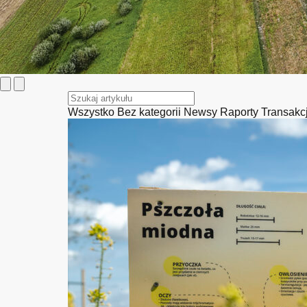
Wszystko
Bez kategorii
Newsy
Raporty
Transakc