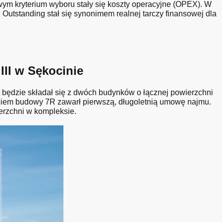
ym kryterium wyboru stały się koszty operacyjne (OPEX). W
Outstanding stał się synonimem realnej tarczy finansowej dla
II w Sękocinie
będzie składał się z dwóch budynków o łącznej powierzchni
ciem budowy 7R zawarł pierwszą, długoletnią umowę najmu.
erzchni w kompleksie.