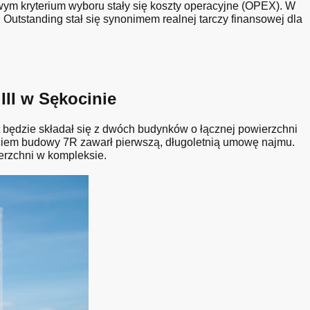
ym kryterium wyboru stały się koszty operacyjne (OPEX). W
Outstanding stał się synonimem realnej tarczy finansowej dla
II w Sękocinie
będzie składał się z dwóch budynków o łącznej powierzchni
ciem budowy 7R zawarł pierwszą, długoletnią umowę najmu.
erzchni w kompleksie.