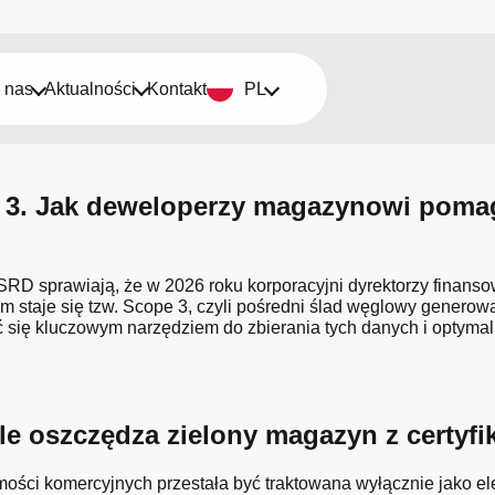
 nas
Aktualności
Kontakt
PL
3. Jak deweloperzy magazynowi pomaga
SRD sprawiają, że w 2026 roku korporacyjni dyrektorzy finans
taje się tzw. Scope 3, czyli pośredni ślad węglowy generowany
ię kluczowym narzędziem do zbierania tych danych i optymaliz
 Ile oszczędza zielony magazyn z cert
mości komercyjnych przestała być traktowana wyłącznie jako e