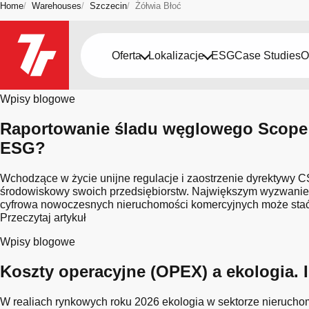
Home
Warehouses
Szczecin
Żółwia Błoć
Bądź na bieżąco
Oferta
Lokalizacje
ESG
Case Studies
O
Miasto: Żółwia Błoć
Wpisy blogowe
Raportowanie śladu węglowego Scope 
ESG?
Wchodzące w życie unijne regulacje i zaostrzenie dyrektywy C
środowiskowy swoich przedsiębiorstw. Największym wyzwaniem s
cyfrowa nowoczesnych nieruchomości komercyjnych może stać s
Przeczytaj artykuł
Wpisy blogowe
Koszty operacyjne (OPEX) a ekologia.
W realiach rynkowych roku 2026 ekologia w sektorze nierucho