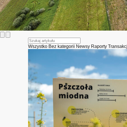
Wszystko
Bez kategorii
Newsy
Raporty
Transakc