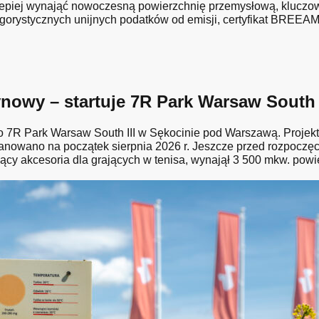
lepiej wynająć nowoczesną powierzchnię przemysłową, kluczow
ygorystycznych unijnych podatków od emisji, certyfikat BREEAM 
owy – startuje 7R Park Warsaw South I
R Park Warsaw South III w Sękocinie pod Warszawą. Projekt 
nowano na początek sierpnia 2026 r. Jeszcze przed rozpoczę
ący akcesoria dla grających w tenisa, wynajął 3 500 mkw. powi