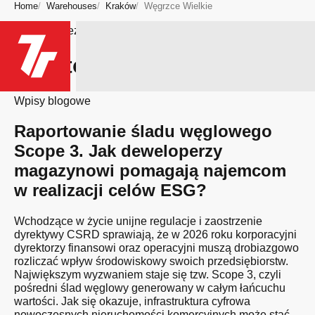
Home
Warehouses
Kraków
Węgrzce Wielkie
Bądź na bieżąco
Miasto: Węgrzce Wielkie
Wpisy blogowe
Raportowanie śladu węglowego
Scope 3. Jak deweloperzy
magazynowi pomagają najemcom
w realizacji celów ESG?
Wchodzące w życie unijne regulacje i zaostrzenie
dyrektywy CSRD sprawiają, że w 2026 roku korporacyjni
dyrektorzy finansowi oraz operacyjni muszą drobiazgowo
rozliczać wpływ środowiskowy swoich przedsiębiorstw.
Największym wyzwaniem staje się tzw. Scope 3, czyli
pośredni ślad węglowy generowany w całym łańcuchu
wartości. Jak się okazuje, infrastruktura cyfrowa
nowoczesnych nieruchomości komercyjnych może stać