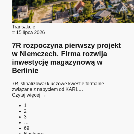
Transakcje
15 lipca 2026
7R rozpoczyna pierwszy projekt
w Niemczech. Firma rozwija
inwestycję magazynową w
Berlinie
7R, sfinalizował kluczowe kwestie formalne
związane z nabyciem od KARL…
Czytaj więcej →
1
2
3
…
69
Następna