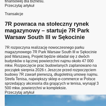
finansowej dla biznesu.
Przeczytaj artykuł
Transakcje
7R powraca na stołeczny rynek
magazynowy – startuje 7R Park
Warsaw South III w Sękocinie
7R rozpoczyna realizację nowoczesnego parku
magazynowego 7R Park Warsaw South III w Sękocinie
pod Warszawą. Projekt będzie składał się z dwóch
budynków o łącznej powierzchni najmu około 47 000
mkw. Rozpoczęcie prac budowlanych zaplanowano na
początek sierpnia 2026 r. Jeszcze przed rozpoczęciem
budowy 7R zawarł pierwszą, długoletnią umowę najmu.
Strefa Tenisa, największy sklep e-commerce w Polsce
sprzedający akcesoria dla grających w tenisa, wynajął 3
500 mkw. powierzchni w kompleksie.
Przeczytaj artykuł