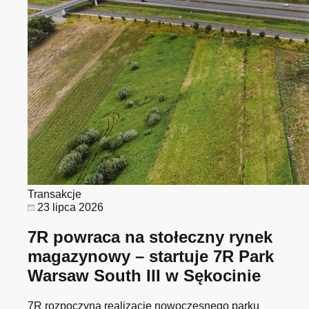
Transakcje
23 lipca 2026
7R powraca na stołeczny rynek
magazynowy – startuje 7R Park
Warsaw South III w Sękocinie
7R rozpoczyna realizację nowoczesnego parku